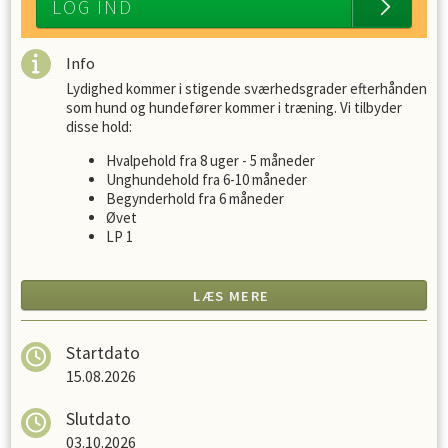
LOG IND
Info
Lydighed kommer i stigende sværhedsgrader efterhånden
som hund og hundefører kommer i træning. Vi tilbyder
disse hold:
Hvalpehold fra 8 uger - 5 måneder
Unghundehold fra 6-10 måneder
Begynderhold fra 6 måneder
Øvet
LP 1
LP 2
Læs
mere om vores forskellige hold her
LÆS MERE
Er du i tvivl om hvilket hold der passer dig, er du altid
velkommen til at kontakte os.
Startdato
15.08.2026
Slutdato
03.10.2026