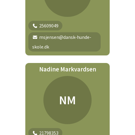
25609049
msjensen@dansk-hunde-
skole.dk
Nadine Markvardsen
NM
21798353