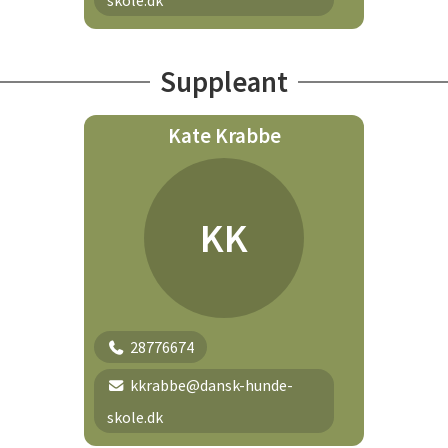
skole.dk
Suppleant
Kate Krabbe
KK
28776674
kkrabbe@dansk-hunde-
skole.dk