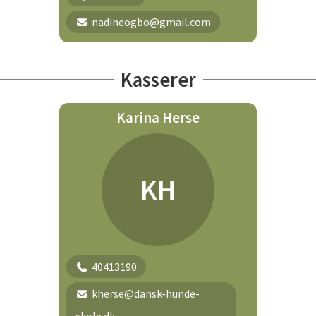
nadineogbo@gmail.com
Kasserer
Karina Herse
KH
40413190
kherse@dansk-hunde-