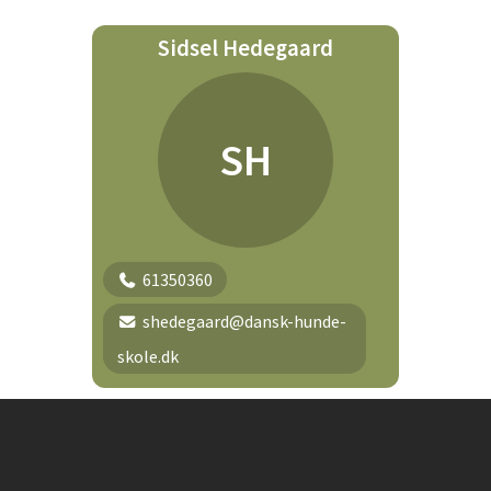
Sidsel Hedegaard
SH
61350360
shedegaard@dansk-hunde-
skole.dk
Instagram