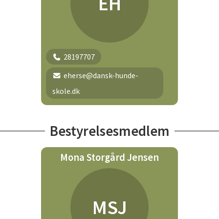
EH
28197707
eherse@dansk-hunde-
skole.dk
Bestyrelsesmedlem
Mona Storgård Jensen
MSJ