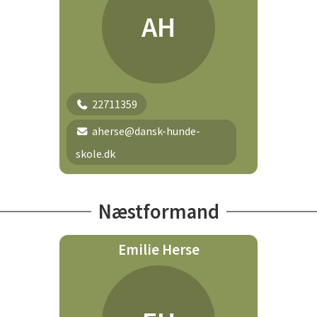
AH
22711359
aherse@dansk-hunde-
skole.dk
Næstformand
Emilie Herse